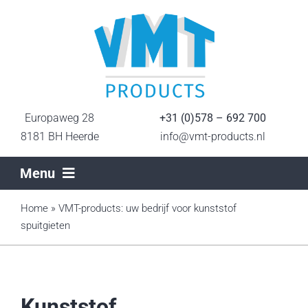
Ga
naar
inhoud
Europaweg 28
+31 (0)578 – 692 700
8181 BH Heerde
info@vmt-products.nl
Menu
Home
Home
»
VMT-products: uw bedrijf voor kunststof
spuitgieten
Sectoren
Productietechnieken
Kunststof