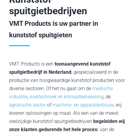
Services
spuitgietbedrijven
VMT Products is uw partner in
Nieuws/Blog
kunststof spuitgieten
Vacatures
Over ons
VMT Products is een
toonaangevend kunststof
spuitgietbedrijf in Nederland
, gespecialiseerd in de
Contact
productie van hoogwaardige kunststof producten voor
diverse sectoren. Of het nu gaat om de
medische
industrie
,
koeltechniek en klimaatbeheersing
, de
agrarische sector
of
machine- en apparatenbouw
, wij
leveren oplossingen op maat. Als een van de meest
veelzijdige kunststof spuitgietbedrijven
begeleiden wij
onze klanten gedurende het hele proces:
van de