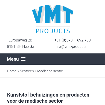
Ga
naar
inhoud
Europaweg 28
+31 (0)578 – 692 700
8181 BH Heerde
info@vmt-products.nl
Menu
Home
Home
»
Sectoren
»
Medische sector
Sectoren
Kunststof behuizingen en producten
Productietechnieken
voor de medische sector