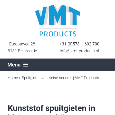
Ga
naar
inhoud
Europaweg 28
+31 (0)578 – 692 700
8181 BH Heerde
info@vmt-products.nl
Menu
Home
Home
»
Spuitgieten van kleine series bij VMT Products
Sectoren
Kunststof spuitgieten in
Productietechnieken